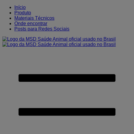
Placeholder
Skip
Skip
Início
Anchor
to
to
Produto
Content
Footer
Materiais Técnicos
Onde encontrar
Posts para Redes Sociais
Primary
Menu