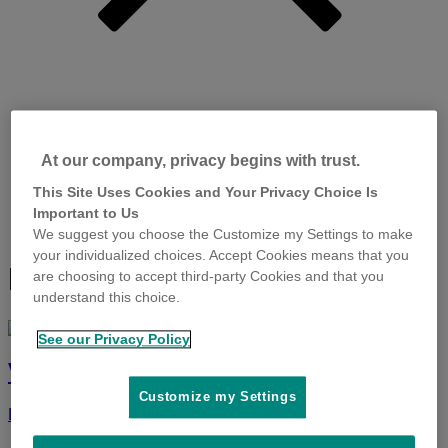
Início
At our company, privacy begins with trust.
Produto
This Site Uses Cookies and Your Privacy Choice Is
Materiais Técnicos
Onde encontrar
Important to Us
Posts para Redes Sociais
We suggest you choose the Customize my Settings to make
your individualized choices. Accept Cookies means that you
Rio Grande do Sul
are choosing to accept third-party Cookies and that you
understand this choice.
See our Privacy Policy
VETERINARIA CAVERA LTDA
Customize my Settings
Leia mais
a