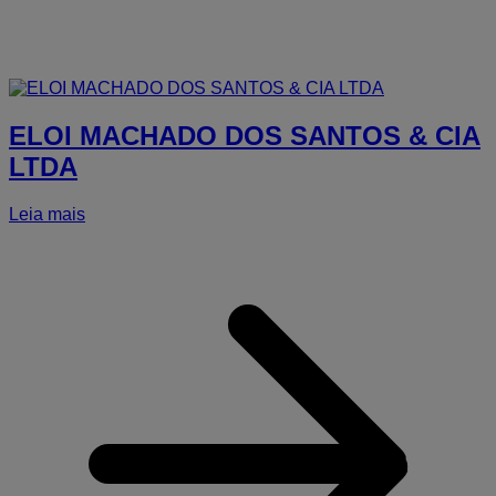
ELOI MACHADO DOS SANTOS & CIA
LTDA
Leia mais
a
E
C